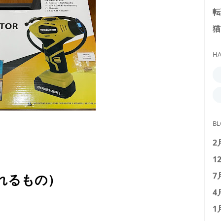
転
猫
HA
BL
2
1
7
れるもの）
4
1