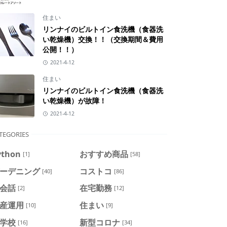
住まい
リンナイのビルトイン食洗機（食器洗
い乾燥機）交換！！（交換期間＆費用
公開！！）
2021-4-12
住まい
リンナイのビルトイン食洗機（食器洗
い乾燥機）が故障！
2021-4-12
TEGORIES
ython
おすすめ商品
[1]
[58]
ーデニング
コストコ
[40]
[86]
会話
在宅勤務
[2]
[12]
産運用
住まい
[10]
[9]
学校
新型コロナ
[16]
[34]