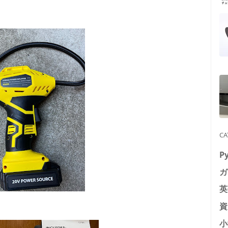
CA
P
ガ
英
資
小