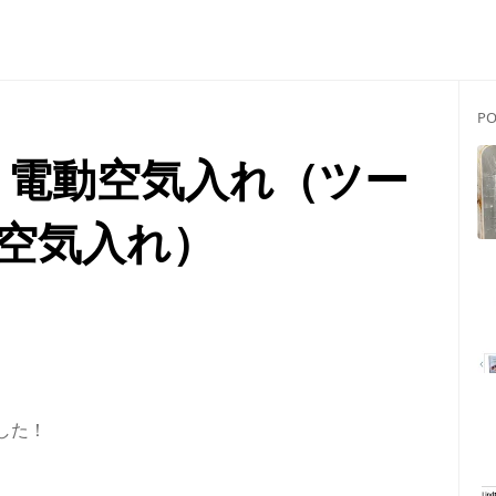
PO
 電動空気入れ（ツー
空気入れ）
した！