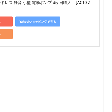
ス 静音 小型 電動ポンプ diy 日曜大工 JAC10-Z 
料
る
Yahoo!ショッピングで見る
る