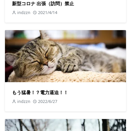
新型コロナ 出張（訪問）禁止
indzzn
2021/4/14
もう猛暑！？電力逼迫！！
indzzn
2022/6/27