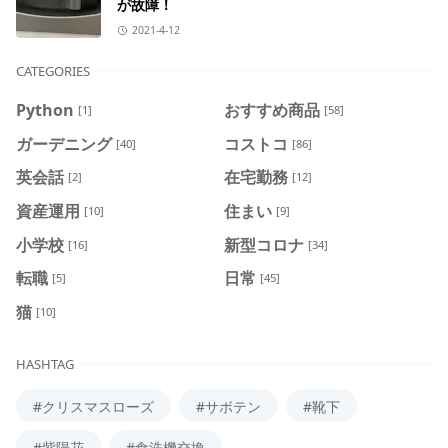
が故障！
2021-4-12
CATEGORIES
Python
おすすめ商品
[1]
[58]
ガーデニング
コストコ
[40]
[86]
英会話
在宅勤務
[2]
[12]
資産運用
住まい
[10]
[9]
小学校
新型コロナ
[16]
[34]
転職
日常
[5]
[45]
猫
[10]
HASHTAG
#クリスマスローズ
#サボテン
#靴下
#紫陽花
#食洗機交換