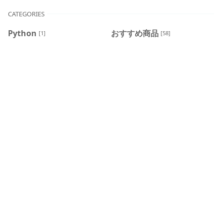
CATEGORIES
Python
おすすめ商品
[1]
[58]
ガーデニング
コストコ
[40]
[86]
英会話
在宅勤務
[2]
[12]
資産運用
住まい
[10]
[9]
小学校
新型コロナ
[16]
[34]
転職
日常
[5]
[45]
猫
[10]
HASHTAG
#クリスマスローズ
#サボテン
#靴下
#紫陽花
#食洗機交換